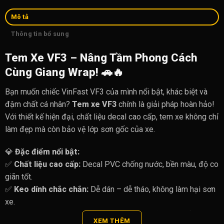
Mô tả
Thông tin bổ sung
Tem Xe VF3 – Nâng Tầm Phong Cách
Cùng Giang Wrap!
🚗🔥
Bạn muốn chiếc VinFast VF3 của mình nổi bật, khác biệt và
đậm chất cá nhân?
Tem xe VF3
chính là giải pháp hoàn hảo!
Với thiết kế hiện đại, chất liệu decal cao cấp, tem xe không chỉ
làm đẹp mà còn bảo vệ lớp sơn gốc của xe.
💎
Đặc điểm nổi bật:
✅
Chất liệu cao cấp:
Decal PVC chống nước, bền màu, độ co
giãn tốt.
✅
Keo dính chắc chắn:
Dễ dán – dễ tháo, không làm hại sơn
xe.
✅
Thiết kế theo yêu cầu:
Tùy chỉnh màu sắc, họa tiết theo
XEM THÊM