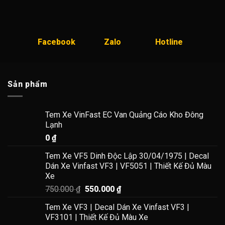
là:
tại
là:
tại
400.000 ₫.
là:
950.000 ₫.
là:
350.000 ₫.
750.000
Facebook
Zalo
Hotline
Sản phẩm
🎯 Tại Sao Chọn Decal Tem Xe VinFast VF3 Của
Giang Wrap?
Tem Xe VinFast EC Van Quảng Cáo Kho Đông
Lạnh
🚀
Chất lượng vượt trội:
Bền màu, không làm hỏng sơn xe.
0
₫
🎨
Thiết kế theo yêu cầu:
Cá nhân hóa phong cách riêng.
📦
Giao hàng nhanh – Miễn phí vận chuyển toàn quốc!
Tem Xe VF5 Dinh Độc Lập 30/04/1975 | Decal
☎
Tư vấn tận tình – Hỗ trợ miễn phí!
Dán Xe Vinfast VF3 | VF5051 | Thiết Kế Đủ Màu
Xe
📞
Hotline/Zalo: 0522.86.2222
Giá
Giá
750.000
₫
550.000
₫
gốc
hiện
Tem Xe VF3 | Decal Dán Xe Vinfast VF3 |
🔥
Nâng cấp diện mạo xe VF3 ngay hôm nay với Giang
là:
tại
VF3101 | Thiết Kế Đủ Màu Xe
750.000 ₫.
là:
Wrap!