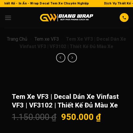
Bỏ
Thiết Kế - In Ấn - Wrap Decal Tem Xe Chuyên Nghiệp
Dịch Vụ Thiết Kế -
qua
nội
dung
Trang Chủ
-
Tem xe VF3
-
Tem Xe VF3 | Decal Dán Xe
Vinfast VF3 | VF3102 | Thiết Kế Đủ Màu Xe
Tem Xe VF3 | Decal Dán Xe Vinfast
VF3 | VF3102 | Thiết Kế Đủ Màu Xe
Giá
Giá
1.150.000
₫
950.000
₫
gốc
hiện