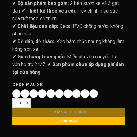
là:
tại
✔ Bộ sản phẩm bao gồm:
2 bên sườn xe và 2 gạt
1.150.000 ₫.
là:
dán
✔ Thiết kế theo yêu cầu:
Tùy chỉnh màu sắc,
950.000 
họa tiết theo sở thích.
✔ Chất liệu cao cấp:
Decal PVC chống nước, không
phai màu.
✔ Dễ dán, dễ tháo:
Keo bám chắc nhưng không làm
hỏng sơn xe.
✔ Giao hàng toàn quốc:
Miễn phí vận chuyển, tư
vấn hỗ trợ 24/7.
✔ Sản phẩm chưa áp dụng phí dán
tại cửa hàng
CHỌN MÀU XE
Tem Xe VF3 | Decal Dán Xe Vinfast VF3 | VF3102 | Thiết Kế Đủ Màu Xe số lượn
THÊM VÀO GIỎ HÀNG
MUA NGAY