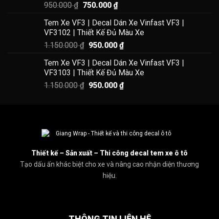
Giá
Giá
950.000
₫
750.000
₫
550.000 ₫.
👉
Khám phá kho mẫu tem xe ô tô độc đẹp
tại đây
gốc
hiện
Tem Xe VF3 | Decal Dán Xe Vinfast VF3 |
là:
tại
VF3102 | Thiết Kế Đủ Màu Xe
950.000 ₫.
là:
Giá
Giá
1.150.000
₫
950.000
₫
750.000 ₫.
gốc
hiện
Tem Xe VF3 | Decal Dán Xe Vinfast VF3 |
là:
tại
VF3103 | Thiết Kế Đủ Màu Xe
1.150.000 ₫.
là:
Giá
Giá
1.150.000
₫
950.000
₫
950.000 ₫.
gốc
hiện
là:
tại
1.150.000 ₫.
là:
950.000 ₫.
Thiết kế – Sản xuất – Thi công decal tem xe ô tô
Tạo dấu ấn khác biệt cho xe và nâng cao nhận diện thương
hiệu.
THÔNG TIN LIÊN HỆ