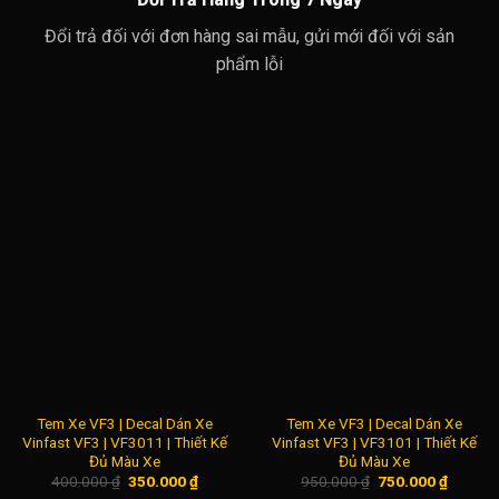
Đổi trả đối với đơn hàng sai mẫu, gửi mới đối với sản
phẩm lỗi
Tem Xe VF3 | Decal Dán Xe
Tem Xe VF3 | Decal Dán Xe
Vinfast VF3 | VF3011 | Thiết Kế
Vinfast VF3 | VF3101 | Thiết Kế
Đủ Màu Xe
Đủ Màu Xe
Giá
Giá
Giá
Giá
400.000
₫
350.000
₫
950.000
₫
750.000
₫
gốc
hiện
gốc
hiện