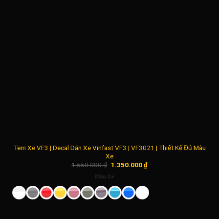
Tem Xe VF3 | Decal Dán Xe Vinfast VF3 | VF3021 | Thiết Kế Đủ Màu
Xe
Giá
Giá
1.550.000
₫
1.350.000
₫
gốc
hiện
là:
tại
Màu Xe
1.550.000 ₫.
là:
1.350.000 ₫.