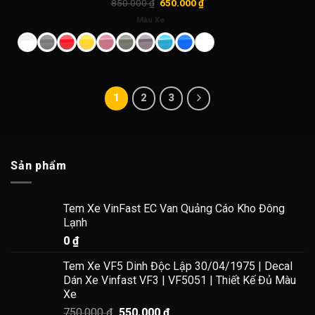
Giá
Giá
850.000
₫
650.000
₫
gốc
hiện
là:
tại
Màu Xe
850.000 ₫.
là:
650.000 ₫.
1
2
3
Sản phẩm
Tem Xe VinFast EC Van Quảng Cáo Kho Đông
Lạnh
0
₫
Tem Xe VF5 Dinh Độc Lập 30/04/1975 | Decal
Dán Xe Vinfast VF3 | VF5051 | Thiết Kế Đủ Màu
Xe
Giá
Giá
750.000
₫
550.000
₫