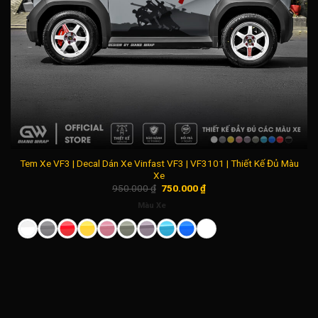
Tem Xe VF3 | Decal Dán Xe Vinfast VF3 | VF3101 | Thiết Kế Đủ Màu
Xe
Giá
Giá
950.000
₫
750.000
₫
gốc
hiện
là:
tại
Màu Xe
950.000 ₫.
là:
750.000 ₫.