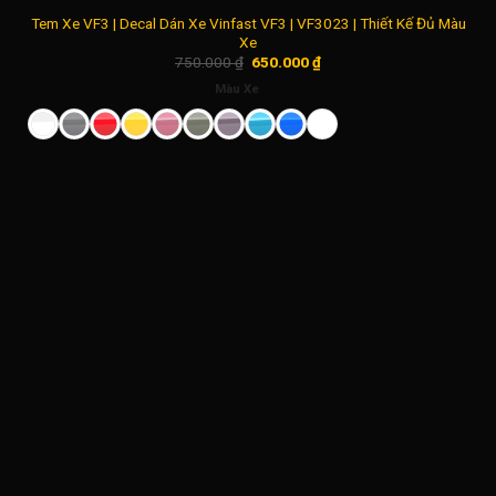
Tem Xe VF3 | Decal Dán Xe Vinfast VF3 | VF3023 | Thiết Kế Đủ Màu
Xe
Giá
Giá
750.000
₫
650.000
₫
gốc
hiện
là:
tại
Màu Xe
750.000 ₫.
là:
650.000 ₫.