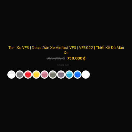
Tem Xe VF3 | Decal Dán Xe Vinfast VF3 | VF3022 | Thiết Kế Đủ Màu
Xe
Giá
Giá
950.000
₫
750.000
₫
gốc
hiện
là:
tại
Màu Xe
950.000 ₫.
là:
750.000 ₫.