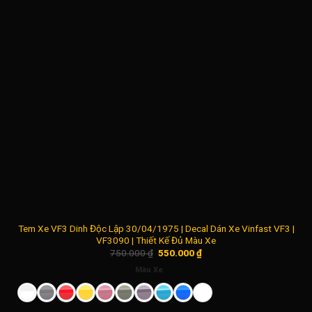
Tem Xe VF3 Dinh Độc Lập 30/04/1975 | Decal Dán Xe Vinfast VF3 |
VF3090 | Thiết Kế Đủ Màu Xe
Giá
Giá
750.000
₫
550.000
₫
gốc
hiện
là:
tại
Màu Xe
750.000 ₫.
là:
550.000 ₫.