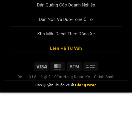
Dán Quảng Cáo Doanh Nghiệp
Dán Nóc Và Duo-Tone Ô Tô
Kho Mẫu Decal Theo Dòng Xe
Liên Hệ Tư Vấn
Decal 3 Lớp là gì ?
Cẩm Nang Decal Xe
Chính Sách
Bản Quyền Thuộc Về ©
Giang Wrap