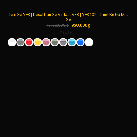
Tem Xe VF3 | Decal Dán Xe Vinfast VF3 | VF3102 | Thiết Kế Đủ Màu
Xe
Giá
Giá
1.150.000
₫
950.000
₫
gốc
hiện
là:
tại
Màu Xe
1.150.000 ₫.
là:
950.000 ₫.