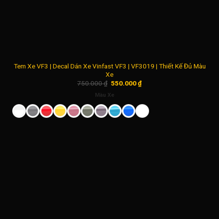
Tem Xe VF3 | Decal Dán Xe Vinfast VF3 | VF3019 | Thiết Kế Đủ Màu
Xe
Giá
Giá
750.000
₫
550.000
₫
gốc
hiện
là:
tại
Màu Xe
750.000 ₫.
là:
550.000 ₫.