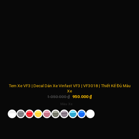
Tem Xe VF3 | Decal Dán Xe Vinfast VF3 | VF3018 | Thiết Kế Đủ Màu
Xe
Giá
Giá
1.050.000
₫
950.000
₫
gốc
hiện
là:
tại
Màu Xe
1.050.000 ₫.
là:
950.000 ₫.