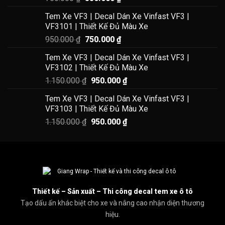
gốc
hiện
Tem Xe VF3 | Decal Dán Xe Vinfast VF3 |
là:
tại
VF3101 | Thiết Kế Đủ Màu Xe
750.000 ₫.
là:
Giá
Giá
950.000
₫
750.000
₫
550.000 ₫.
gốc
hiện
Tem Xe VF3 | Decal Dán Xe Vinfast VF3 |
là:
tại
VF3102 | Thiết Kế Đủ Màu Xe
950.000 ₫.
là:
Giá
Giá
1.150.000
₫
950.000
₫
750.000 ₫.
gốc
hiện
Tem Xe VF3 | Decal Dán Xe Vinfast VF3 |
là:
tại
VF3103 | Thiết Kế Đủ Màu Xe
1.150.000 ₫.
là:
Giá
Giá
1.150.000
₫
950.000
₫
950.000 ₫.
gốc
hiện
là:
tại
1.150.000 ₫.
là:
950.000 ₫.
Thiết kế – Sản xuất – Thi công decal tem xe ô tô
Tạo dấu ấn khác biệt cho xe và nâng cao nhận diện thương
hiệu.