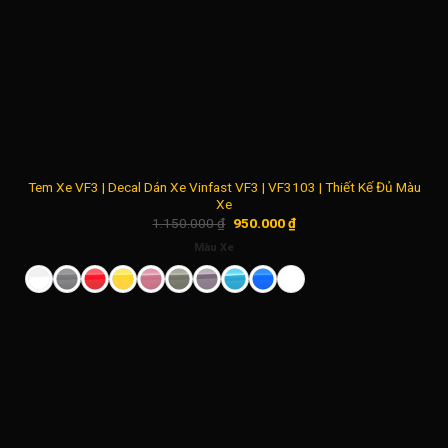
Tem Xe VF3 | Decal Dán Xe Vinfast VF3 | VF3103 | Thiết Kế Đủ Màu
Xe
Giá
Giá
1.150.000
₫
950.000
₫
gốc
hiện
là:
tại
Màu Xe
1.150.000 ₫.
là:
950.000 ₫.