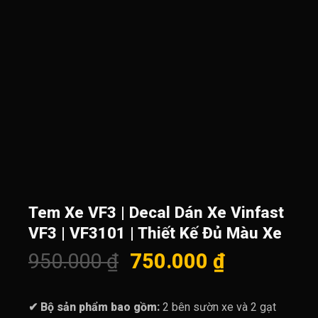
Tem Xe VF3 | Decal Dán Xe Vinfast
VF3 | VF3101 | Thiết Kế Đủ Màu Xe
Giá
Giá
950.000
₫
750.000
₫
gốc
hiện
là:
tại
✔ Bộ sản phẩm bao gồm:
2 bên sườn xe và 2 gạt