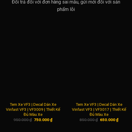
Đổi trả đối với đơn hàng sai mẫu, gửi mới đối với sản
phẩm lỗi
Tem Xe VF3 | Decal Dán Xe
Tem Xe VF3 | Decal Dán Xe
Vinfast VF3 | VF3009 | Thiết Kế
Vinfast VF3 | VF3017 | Thiết Kế
Đủ Màu Xe
Đủ Màu Xe
Giá
Giá
Giá
Giá
950.000
₫
750.000
₫
850.000
₫
650.000
₫
gốc
hiện
gốc
hiện
là:
tại
là:
tại
950.000 ₫.
là:
850.000 ₫.
là: