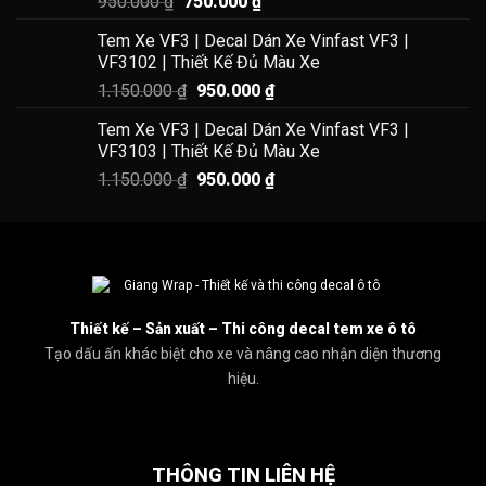
Giá
Giá
950.000
₫
750.000
₫
550.000 ₫.
gốc
hiện
Tem Xe VF3 | Decal Dán Xe Vinfast VF3 |
là:
tại
VF3102 | Thiết Kế Đủ Màu Xe
950.000 ₫.
là:
Giá
Giá
1.150.000
₫
950.000
₫
750.000 ₫.
gốc
hiện
Tem Xe VF3 | Decal Dán Xe Vinfast VF3 |
là:
tại
VF3103 | Thiết Kế Đủ Màu Xe
1.150.000 ₫.
là:
Giá
Giá
1.150.000
₫
950.000
₫
950.000 ₫.
gốc
hiện
là:
tại
1.150.000 ₫.
là:
950.000 ₫.
Thiết kế – Sản xuất – Thi công decal tem xe ô tô
Tạo dấu ấn khác biệt cho xe và nâng cao nhận diện thương
hiệu.
THÔNG TIN LIÊN HỆ