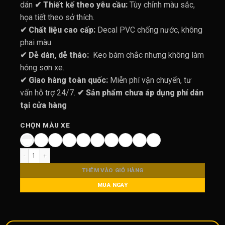
950.000 ₫.
là:
dán
✔ Thiết kế theo yêu cầu:
Tùy chỉnh màu sắc,
750.000 ₫
họa tiết theo sở thích.
✔ Chất liệu cao cấp:
Decal PVC chống nước, không
phai màu.
✔ Dễ dán, dễ tháo:
Keo bám chắc nhưng không làm
hỏng sơn xe.
✔ Giao hàng toàn quốc:
Miễn phí vận chuyển, tư
vấn hỗ trợ 24/7.
✔ Sản phẩm chưa áp dụng phí dán
tại cửa hàng
CHỌN MÀU XE
Tem Xe VF3 | Decal Dán Xe Vinfast VF3 | VF3101 | Thiết Kế Đủ Màu Xe số lượn
THÊM VÀO GIỎ HÀNG
MUA NGAY