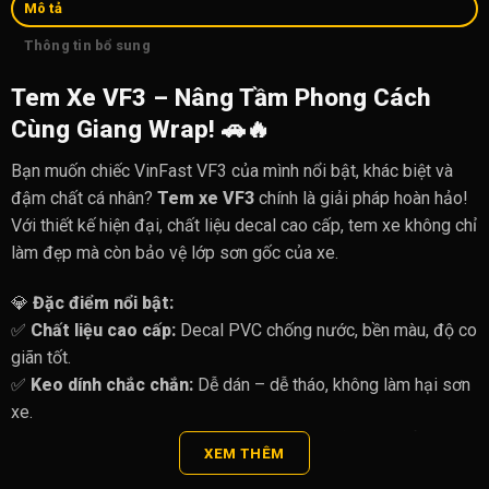
Mô tả
Thông tin bổ sung
Tem Xe VF3 – Nâng Tầm Phong Cách
Cùng Giang Wrap!
🚗🔥
Bạn muốn chiếc VinFast VF3 của mình nổi bật, khác biệt và
đậm chất cá nhân?
Tem xe VF3
chính là giải pháp hoàn hảo!
Với thiết kế hiện đại, chất liệu decal cao cấp, tem xe không chỉ
làm đẹp mà còn bảo vệ lớp sơn gốc của xe.
💎
Đặc điểm nổi bật:
✅
Chất liệu cao cấp:
Decal PVC chống nước, bền màu, độ co
giãn tốt.
✅
Keo dính chắc chắn:
Dễ dán – dễ tháo, không làm hại sơn
xe.
✅
Thiết kế theo yêu cầu:
Tùy chỉnh màu sắc, họa tiết theo
XEM THÊM
phong cách riêng.