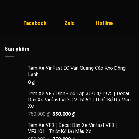
750.000 ₫.
650.000
Facebook
Zalo
Hotline
Sản phẩm
🎯 Tại Sao Chọn Decal Tem Xe VinFast VF3 Của
Giang Wrap?
Tem Xe VinFast EC Van Quảng Cáo Kho Đông
🚀
Chất lượng vượt trội:
Bền màu, không làm hỏng sơn xe.
Lạnh
🎨
Thiết kế theo yêu cầu:
Cá nhân hóa phong cách riêng.
0
₫
📦
Giao hàng nhanh – Miễn phí vận chuyển toàn quốc!
☎
Tư vấn tận tình – Hỗ trợ miễn phí!
Tem Xe VF5 Dinh Độc Lập 30/04/1975 | Decal
Dán Xe Vinfast VF3 | VF5051 | Thiết Kế Đủ Màu
Xe
📞
Hotline/Zalo: 0522.86.2222
Giá
Giá
750.000
₫
550.000
₫
gốc
hiện
🔥
Nâng cấp diện mạo xe VF3 ngay hôm nay với Giang
Tem Xe VF3 | Decal Dán Xe Vinfast VF3 |
là:
tại
Wrap!
VF3101 | Thiết Kế Đủ Màu Xe
750.000 ₫.
là:
👉
Khám phá kho mẫu tem xe ô tô độc đẹp
tại đây