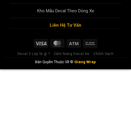
Kho Mẫu Decal Theo Dòng Xe
Liên Hệ Tư Vấn
Decal 3 Lớp là gì ?
Cẩm Nang Decal Xe
Chính Sách
Bản Quyền Thuộc Về ©
Giang Wrap