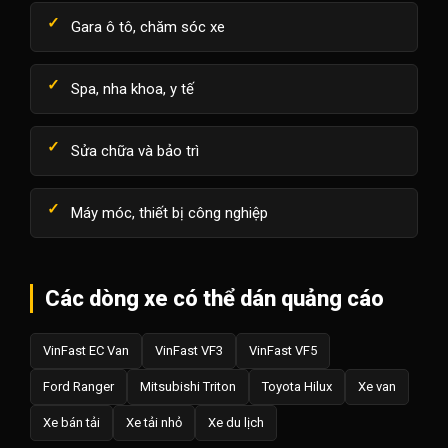
Gara ô tô, chăm sóc xe
Spa, nha khoa, y tế
Sửa chữa và bảo trì
Máy móc, thiết bị công nghiệp
Các dòng xe có thể dán quảng cáo
VinFast EC Van
VinFast VF3
VinFast VF5
Ford Ranger
Mitsubishi Triton
Toyota Hilux
Xe van
Xe bán tải
Xe tải nhỏ
Xe du lịch