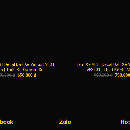
| Decal Dán Xe Vinfast VF3 |
Tem Xe VF3 | Decal Dán Xe V
5 | Thiết Kế Đủ Màu Xe
VF3101 | Thiết Kế Đủ 
Giá
Giá
Giá
50.000
₫
650.000
₫
950.000
₫
750.00
gốc
hiện
gốc
là:
tại
là:
750.000 ₫.
là:
950.000 
650.000 ₫.
book
Zalo
Hot