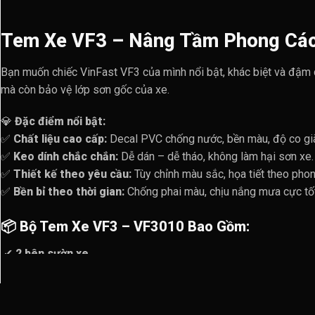
Tem Xe VF3 – Nâng Tầm Phong Các
Bạn muốn chiếc VinFast VF3 của mình nổi bật, khác biệt và đậm
mà còn bảo vệ lớp sơn gốc của xe.
💎
Đặc điểm nổi bật:
✅
Chất liệu cao cấp:
Decal PVC chống nước, bền màu, độ co giã
✅
Keo dính chắc chắn:
Dễ dán – dễ tháo, không làm hại sơn xe.
✅
Thiết kế theo yêu cầu:
Tùy chỉnh màu sắc, họa tiết theo phon
✅
Bền bỉ theo thời gian:
Chống phai màu, chịu nắng mưa cực tốt
📦
Bộ Tem Xe VF3 – VF3010 Bao Gồm:
✔
2 bên sườn xe
✔
2 gạt decal tặng kèm