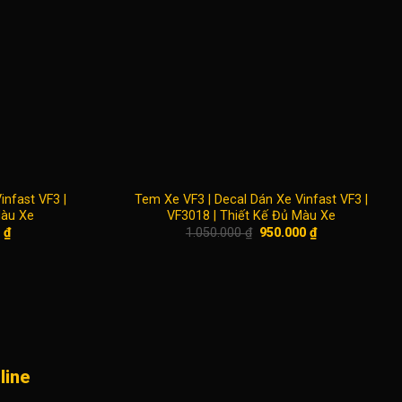
infast VF3 |
Tem Xe VF3 | Decal Dán Xe Vinfast VF3 |
Màu Xe
VF3018 | Thiết Kế Đủ Màu Xe
Giá
Giá
Giá
0
₫
1.050.000
₫
950.000
₫
hiện
gốc
hiện
tại
là:
tại
₫.
là:
1.050.000 ₫.
là:
750.000 ₫.
950.000 ₫.
line