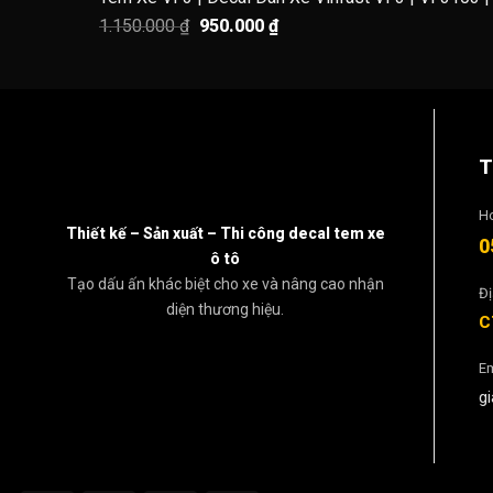
1.150.000 ₫.
là:
Giá
Giá
1.150.000
₫
950.000
₫
950.000 ₫.
gốc
hiện
là:
tại
1.150.000 ₫.
là:
950.000 ₫.
T
Ho
Thiết kế – Sản xuất – Thi công decal tem xe
0
ô tô
Tạo dấu ấn khác biệt cho xe và nâng cao nhận
Đị
diện thương hiệu.
C
Em
g