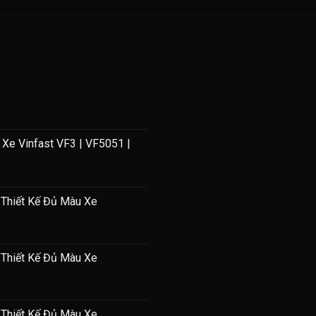
t VF3 Của Giang Wrap?
Xe Vinfast VF3 | VF5051 |
 Thiết Kế Đủ Màu Xe
 Thiết Kế Đủ Màu Xe
 Thiết Kế Đủ Màu Xe