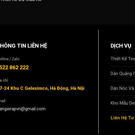
HÔNG TIN LIÊN HỆ
DỊCH VỤ
Thiết Kế Te
tline / Zalo
522 862 222
Dán Quảng 
a chỉ
7-24 Khu C Geleximco, Hà Đông, Hà Nội
Dán Nóc Và
ail
Kho Mẫu De
iangwrapvn@gmail.com
Liên Hệ Tư