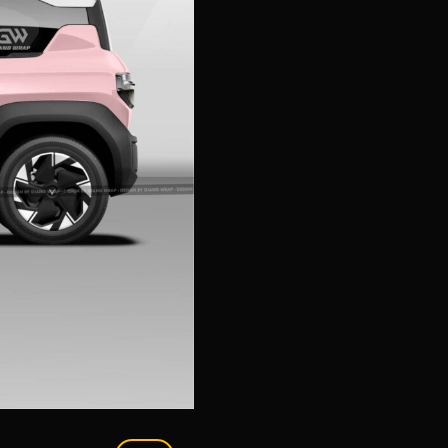
✔ Chất liệu cao cấp:
Dec
✔ Dễ dán, dễ tháo:
Keo bá
✔ Giao hàng toàn quốc:
✔ Sản phẩm chưa áp dụng
CHỌN MÀU XE
Tem Xe VF3 | Decal Dán Xe Vinfast 