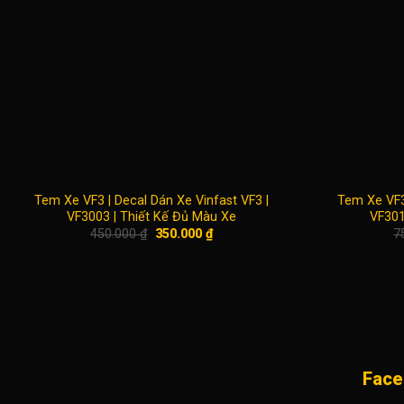
Tem Xe VF3 | Decal Dán Xe Vinfast VF3 |
Tem Xe VF3 
VF3003 | Thiết Kế Đủ Màu Xe
VF301
Giá
Giá
450.000
₫
350.000
₫
7
gốc
hiện
là:
tại
450.000 ₫.
là:
350.000 ₫.
Face