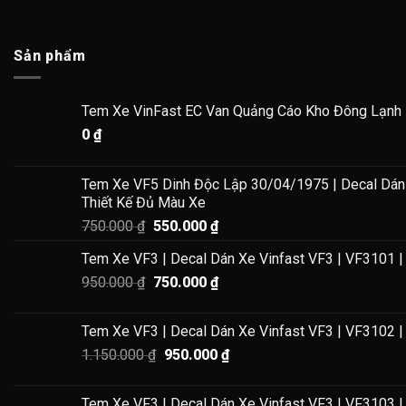
Sản phẩm
Tem Xe VinFast EC Van Quảng Cáo Kho Đông Lạnh
🎯 Tại Sao Chọn Decal Tem Xe VinFas
0
₫
🚀
Chất lượng vượt trội:
Bền màu, không làm hỏng sơn xe.
🎨
Thiết kế theo yêu cầu:
Cá nhân hóa phong cách riêng.
Tem Xe VF5 Dinh Độc Lập 30/04/1975 | Decal Dán 
📦
Giao hàng nhanh – Miễn phí vận chuyển toàn quốc!
Thiết Kế Đủ Màu Xe
☎
Tư vấn tận tình – Hỗ trợ miễn phí!
Giá
Giá
750.000
₫
550.000
₫
gốc
hiện
Tem Xe VF3 | Decal Dán Xe Vinfast VF3 | VF3101 |
là:
tại
📞
Hotline/Zalo: 0522.86.2222
Giá
Giá
950.000
₫
750.000 ₫.
750.000
₫
là:
gốc
hiện
550.000 ₫.
🔥
Nâng cấp diện mạo xe VF3 ngay hôm nay với Giang Wrap!
là:
tại
👉
Khám phá kho mẫu tem xe ô tô độc đẹp
tại đây
Tem Xe VF3 | Decal Dán Xe Vinfast VF3 | VF3102 |
950.000 ₫.
là:
Giá
Giá
1.150.000
₫
950.000
₫
750.000 ₫.
gốc
hiện
là:
tại
Tem Xe VF3 | Decal Dán Xe Vinfast VF3 | VF3103 |