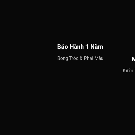
🛠 Hướng Dẫn Dán Decal Tại Nhà Đơn G
1️⃣
Làm sạch bề mặt:
Rửa xe, lau khô, xịt nước xà phòng.
2️⃣
Căn chỉnh tem:
Đặt thử decal vào vị trí mong muốn.
3️⃣
Tiến hành dán:
Bóc lớp keo & dán từ từ.
4️⃣
Gia nhiệt & cố định:
Dùng máy sấy để keo bám chắc hơn.
5️⃣
Hoàn tất:
Để xe khô ít nhất 24h, tránh rửa nước trong 48h đầu
Bảo Hành 1 Năm
📹
Video hướng dẫn chi tiết
Bong Tróc & Phai Màu
M
Kiểm 