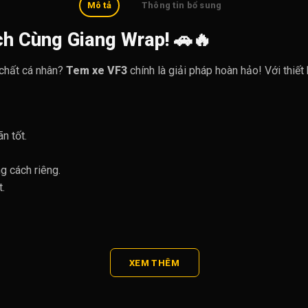
Mô tả
Thông tin bổ sung
h Cùng Giang Wrap!
🚗🔥
 chất cá nhân?
Tem xe VF3
chính là giải pháp hoàn hảo! Với thiết
n tốt.
g cách riêng.
.
XEM THÊM